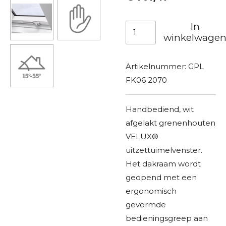
In
winkelwage
Artikelnummer:
GPL
FK06 2070
Handbediend, wit
afgelakt grenenhouten
VELUX®
uitzettuimelvenster.
Het dakraam wordt
geopend met een
ergonomisch
gevormde
bedieningsgreep aan