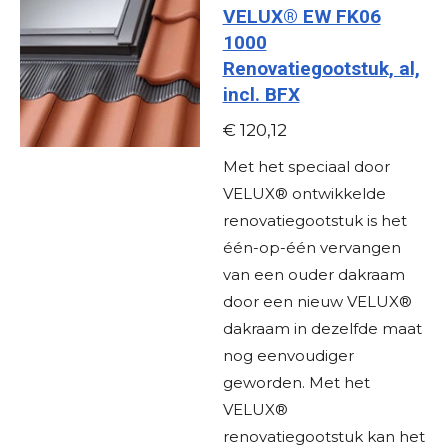
VELUX® EW FK06
1000
Renovatiegootstuk, al,
incl. BFX
€ 120,12
Met het speciaal door
VELUX® ontwikkelde
renovatiegootstuk is het
één-op-één vervangen
van een ouder dakraam
door een nieuw VELUX®
dakraam in dezelfde maat
nog eenvoudiger
geworden. Met het
VELUX®
renovatiegootstuk kan het