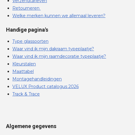
Verzendtarieven
Retourneren
Welke merken kunnen we allemaal leveren?
Handige pagina's
Type glassoorten
Waar vind ik mijn dakraam typeplaatje?
Waar vind ik mijn raamdecoratie typeplaatje?
Kleurstalen
Maattabel
Montagehandleidingen
VELUX Product catalogus 2026
Track & Trace
Algemene gegevens