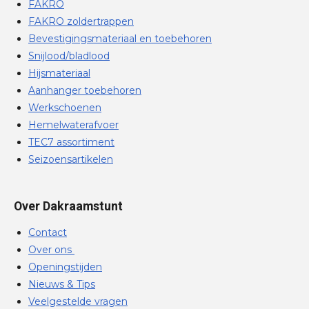
FAKRO
FAKRO zoldertrappen
Bevestigingsmateriaal en toebehoren
Snijlood/bladlood
Hijsmateriaal
Aanhanger toebehoren
Werkschoenen
Hemelwaterafvoer
TEC7 assortiment
Seizoensartikelen
Over Dakraamstunt
Contact
Over ons
Openingstijden
Nieuws & Tips
Veelgestelde vragen