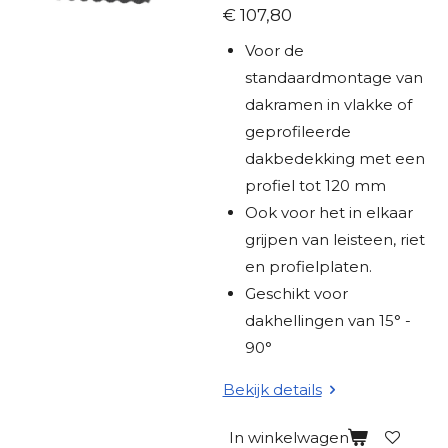
r
€ 107,80
e
Voor de
n
standaardmontage van
dakramen in vlakke of
geprofileerde
dakbedekking met een
profiel tot 120 mm
Ook voor het in elkaar
grijpen van leisteen, riet
en profielplaten.
Geschikt voor
dakhellingen van 15° -
90°
Bekijk details
In winkelwagen