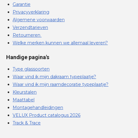
Garantie
Privacyverklaring
Algemene voorwaarden
Verzendtarieven
Retourneren
Welke merken kunnen we allemaal leveren?
Handige pagina's
Type glassoorten
Waar vind ik mijn dakraam typeplaatje?
Waar vind ik mijn raamdecoratie typeplaatje?
Kleurstalen
Maattabel
Montagehandleidingen
VELUX Product catalogus 2026
Track & Trace