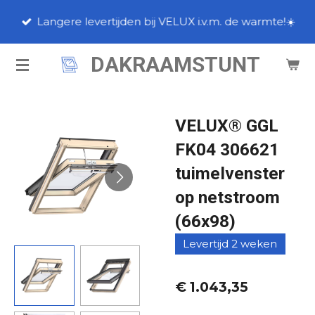
Ga
Langere levertijden bij VELUX i.v.m. de warmte!☀️
direct
naar
DAKRAAMSTUNT
de
hoofdinhoud
VELUX® GGL
FK04 306621
tuimelvenster
op netstroom
(66x98)
Levertijd 2 weken
€ 1.043,35