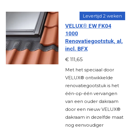
Levertijd 2 weken
VELUX® EW FK04
1000
Renovatiegootstuk, al,
incl. BFX
€ 111,65
Met het speciaal door
VELUX® ontwikkelde
renovatiegootstuk is het
één-op-één vervangen
van een ouder dakraam
door een nieuw VELUX®
dakraam in dezelfde maat
nog eenvoudiger