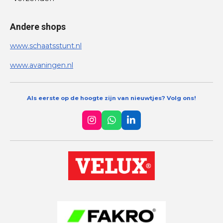
Andere shops
www.schaatsstunt.nl
www.avaningen.nl
Als eerste op de hoogte zijn van nieuwtjes? Volg ons!
I
W
L
n
h
i
s
a
n
t
t
k
a
s
e
g
A
d
r
p
I
a
p
n
m