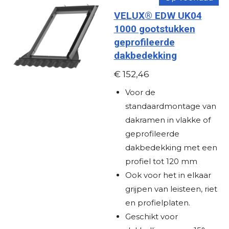
e
e
e
e
0
VELUX® EDW UK04
s
n
n
n
n
1000 gootstukken
t
geprofileerde
e
dakbedekking
r
r
€ 152,46
e
Voor de
n
standaardmontage van
dakramen in vlakke of
geprofileerde
dakbedekking met een
profiel tot 120 mm
Ook voor het in elkaar
grijpen van leisteen, riet
en profielplaten.
Geschikt voor