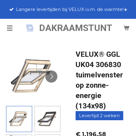
Ga
Langere levertijden bij VELUX i.v.m. de warmte!☀️
direct
naar
DAKRAAMSTUNT
de
hoofdinhoud
VELUX® GGL
UK04 306830
tuimelvenster
op zonne-
energie
(134x98)
Levertijd 2 weken
€ 1.196,58