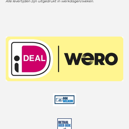
Alle levertijden zijn uitgedrukt in werkdagen/weken.