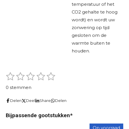
temperatuur of het
CO2 gehalte te hoog
wordt) en wordt uw
zonwering op tijd
gesloten om de
warmte buiten te
houden.
1
2
3
4
5
S
R
t
s
s
s
s
s
a
e
0 stemmen
m
t
t
t
t
t
t
m
i
Delen
Deel
Share
Delen
e
e
e
e
e
e
n
n
r
r
r
r
r
g
Bijpassende gootstukken*
r
r
r
r
:
Op voorraad