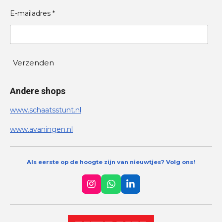
E-mailadres *
Verzenden
Andere shops
www.schaatsstunt.nl
www.avaningen.nl
Als eerste op de hoogte zijn van nieuwtjes? Volg ons!
I
W
L
n
h
i
s
a
n
t
t
k