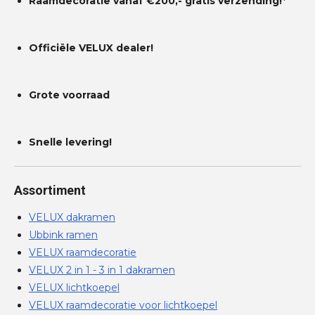
Raamdecoratie vanaf €200,- gratis
verzending!*
Officiële VELUX dealer!
Grote voorraad
Snelle levering!
Assortiment
VELUX dakramen
Ubbink ramen
VELUX raamdecoratie
VELUX 2 in 1 - 3 in 1 dakramen
VELUX lichtkoepel
VELUX raamdecoratie voor lichtkoepel