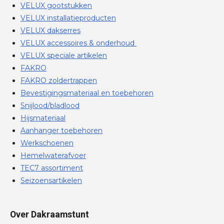
VELUX gootstukken
VELUX installatieproducten
VELUX dakserres
VELUX accessoires & onderhoud
VELUX speciale artikelen
FAKRO
FAKRO zoldertrappen
Bevestigingsmateriaal en toebehoren
Snijlood/bladlood
Hijsmateriaal
Aanhanger toebehoren
Werkschoenen
Hemelwaterafvoer
TEC7 assortiment
Seizoensartikelen
Over Dakraamstunt