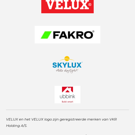
a
s
e
g
A
d
r
p
I
a
p
n
m
VELUX en het VELUX logo zijn geregistreerde merken van VKR
Holding A/S.