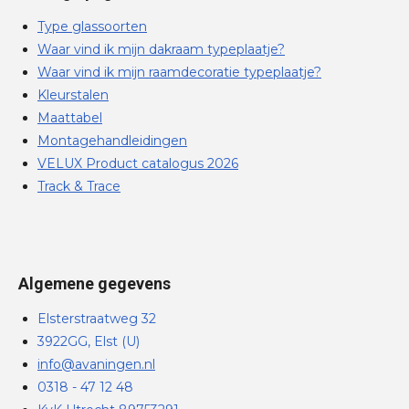
Type glassoorten
Waar vind ik mijn dakraam typeplaatje?
Waar vind ik mijn raamdecoratie typeplaatje?
Kleurstalen
Maattabel
Montagehandleidingen
VELUX Product catalogus 2026
Track & Trace
Algemene gegevens
Elsterstraatweg 32
3922GG, Elst (U)
info@avaningen.nl
0318 - 47 12 48