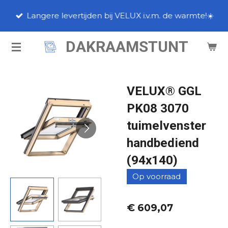
Ga
Langere levertijden bij VELUX i.v.m. de warmte!☀️
direct
naar
DAKRAAMSTUNT
de
hoofdinhoud
VELUX® GGL
PK08 3070
tuimelvenster
handbediend
(94x140)
Op voorraad
€ 609,07