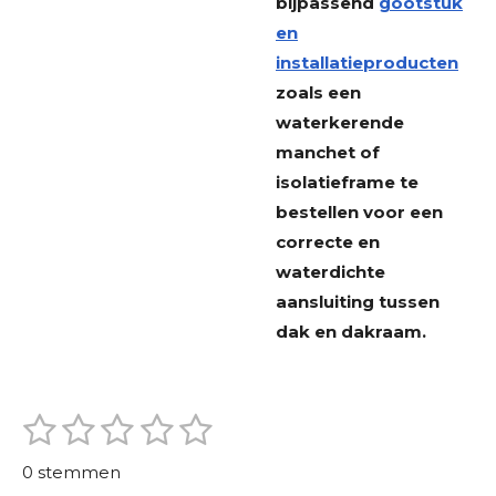
bijpassend
gootstuk
en
installatieproducten
zoals een
waterkerende
manchet of
isolatieframe te
bestellen voor een
correcte en
waterdichte
aansluiting tussen
dak en dakraam.
1
2
3
4
5
S
R
t
s
s
s
s
s
a
e
0 stemmen
m
t