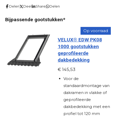
t
t
t
t
t
m
i
Delen
Deel
Share
Delen
e
e
e
e
e
e
n
n
r
r
r
r
r
g
Bijpassende gootstukken*
r
r
r
r
:
Op voorraad
e
e
e
e
0
VELUX® EDW PK08
s
n
n
n
n
1000 gootstukken
t
geprofileerde
e
dakbedekking
r
r
€ 145,53
e
Voor de
n
standaardmontage van
dakramen in vlakke of
geprofileerde
dakbedekking met een
profiel tot 120 mm