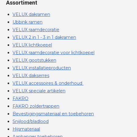
Assortiment
VELUX dakramen
Ubbink ramen
VELUX raamdecoratie
VELUX 2 in 1 - 3 in 1 dakramen
VELUX lichtkoepel
VELUX raamdecoratie voor lichtkoepel
VELUX gootstukken
VELUX installatieproducten
VELUX dakserres
VELUX accessoires & onderhoud
VELUX speciale artikelen
FAKRO
FAKRO zoldertrappen
Bevestigingsmateriaal en toebehoren
Snijlood/bladlood
Hijsmateriaal
Aanhanger toebehoren