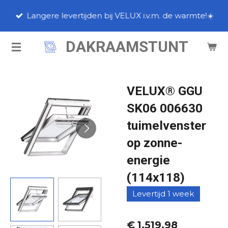
Ga
Langere levertijden bij VELUX i.v.m. de warmte!☀️
direct
naar
DAKRAAMSTUNT
de
hoofdinhoud
VELUX® GGU
SK06 006630
tuimelvenster
op zonne-
energie
(114x118)
Levertijd 1 week
€ 1.519,98