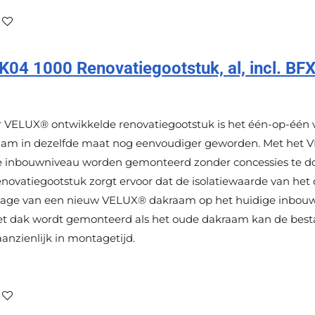
4 1000 Renovatiegootstuk, al, incl. BF
or VELUX® ontwikkelde renovatiegootstuk is het één-op-één
m in dezelfde maat nog eenvoudiger geworden. Met het V
 inbouwniveau worden gemonteerd zonder concessies te doe
renovatiegootstuk zorgt ervoor dat de isolatiewaarde van he
ntage van een nieuw VELUX® dakraam op het huidige inbou
et dak wordt gemonteerd als het oude dakraam kan de best
 aanzienlijk in montagetijd.