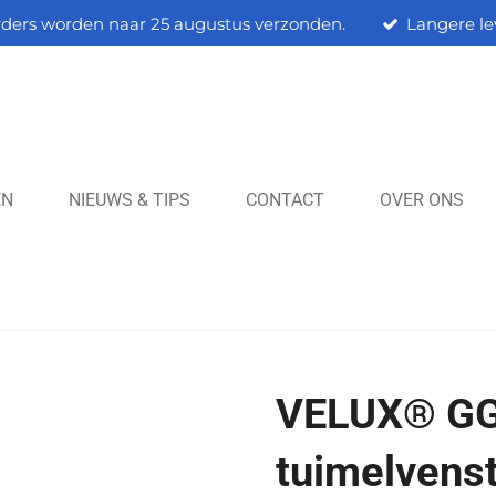
rders worden naar 25 augustus verzonden.
Langere le
EN
NIEUWS & TIPS
CONTACT
OVER ONS
VELUX® GG
tuimelvens