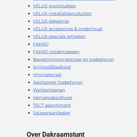
VELUX gootstukken
VELUX installatieproducten
VELUX dakserres
VELUX accessoires & onderhoud
VELUX speciale artikelen
FAKRO
FAKRO zoldertrappen
Bevestigingsmateriaal en toebehoren
Snijlood/bladlood
Hijsmateriaal
Aanhanger toebehoren
Werkschoenen
Hemelwaterafvoer
TEC7 assortiment
Seizoensartikelen
Over Dakraamstunt