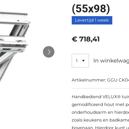
(55x98)
Levertijd 1 week
€ 718,41
In winkelwa
Artikelnummer:
GGU CK0
Handbediend VELUX® tuime
gemodificeerd hout met p
onderhoudsarm en hierdoor 
zoals keukens en badkame
bovenaan. Hierdoor kunt u