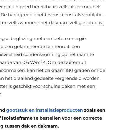
ep altijd goed bereikbaar (zelfs als er meubels
De handgreep doet tevens dienst als ventilatie-
ten zelfs wanneer het dakraam zelf gesloten is.
aagse beglazing met een betere energie-
heid een gelamineerde binnenruit, een
eveelheid condensvorming op het raam te
arde van 0,6 W/m²K. Om de buitenruit
choonmaken, kan het dakraam 180 graden om de
kan het draaiend gedeelte vergrendeld worden.
ster is geschikt voor schuine daken met een
n.
end
gootstuk en installatieproducten
zoals een
isolatieframe te bestellen voor een correcte
ng tussen dak en dakraam.