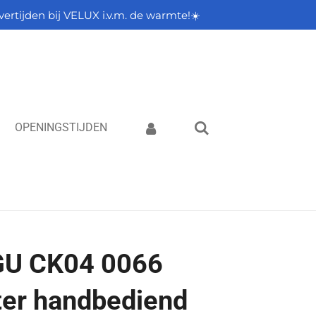
vertijden bij VELUX i.v.m. de warmte!☀️
OPENINGSTIJDEN
U CK04 0066
ter handbediend