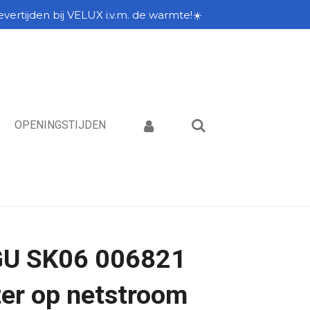
vertijden bij VELUX i.v.m. de warmte!☀️
OPENINGSTIJDEN
U SK06 006821
er op netstroom