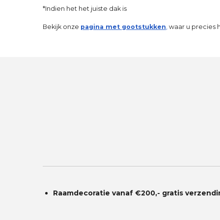
*Indien het het juiste dak is
Bekijk onze
pagina met gootstukken
,
waar u precies h
Raamdecoratie vanaf €200,- gratis
verzendi