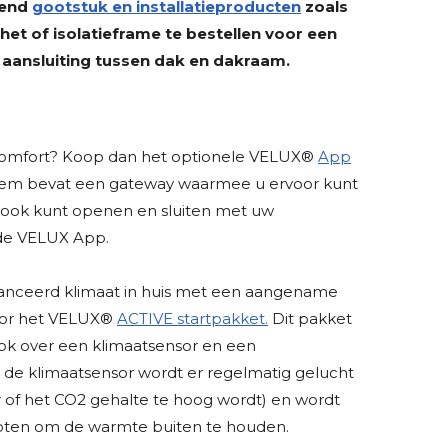
send
gootstuk en installatieproducten
zoals
t of isolatieframe te bestellen voor een
 aansluiting tussen dak en dakraam.
omfort? Koop dan het optionele VELUX®
App
eem bevat een gateway waarmee u ervoor kunt
 ook kunt openen en sluiten met uw
 de VELUX App.
anceerd klimaat in huis met een aangename
oor het VELUX®
ACTIVE startpakket.
Dit pakket
ok over een klimaatsensor en een
j de klimaatsensor wordt er regelmatig gelucht
of het CO2 gehalte te hoog wordt) en wordt
loten om de warmte buiten te houden.