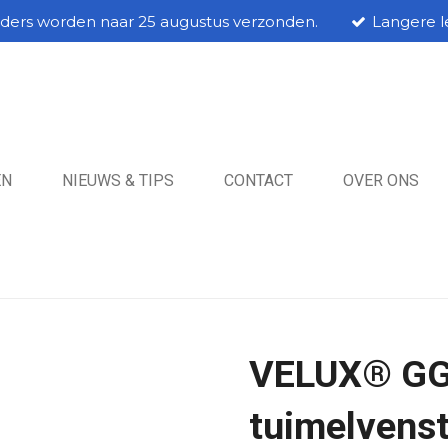
rders worden naar 25 augustus verzonden.
Langere le
EN
NIEUWS & TIPS
CONTACT
OVER ONS
VELUX® GG
tuimelvenst