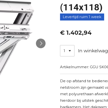
(114x118)
Levertijd ruim 1 week
€ 1.402,94
In winkelwa
Artikelnummer:
GGU SK06
De op afstand te bedien
netstroom zijn gemaakt va
met polyurethaan afwerk
hierdoor bij uitstek gesch
badkamers. Het dakraam 