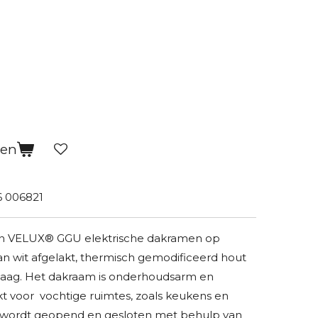
gen
 006821
en VELUX® GGU elektrische dakramen op
n wit afgelakt, thermisch gemodificeerd hout
laag. Het dakraam is onderhoudsarm en
ikt voor vochtige ruimtes, zoals keukens en
wordt geopend en gesloten met behulp van