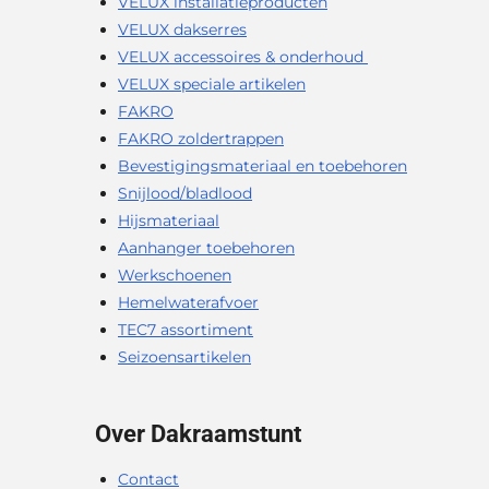
VELUX installatieproducten
VELUX dakserres
VELUX accessoires & onderhoud
VELUX speciale artikelen
FAKRO
FAKRO zoldertrappen
Bevestigingsmateriaal en toebehoren
Snijlood/bladlood
Hijsmateriaal
Aanhanger toebehoren
Werkschoenen
Hemelwaterafvoer
TEC7 assortiment
Seizoensartikelen
Over Dakraamstunt
Contact