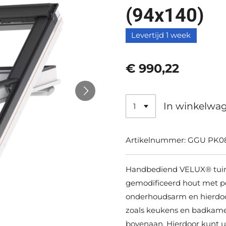
(94x140)
Levertijd 1 week
€ 990,22
In winkelwa
Artikelnummer:
GGU PK0
Handbediend VELUX® tuime
gemodificeerd hout met p
onderhoudsarm en hierdoor 
zoals keukens en badkame
bovenaan. Hierdoor kunt u