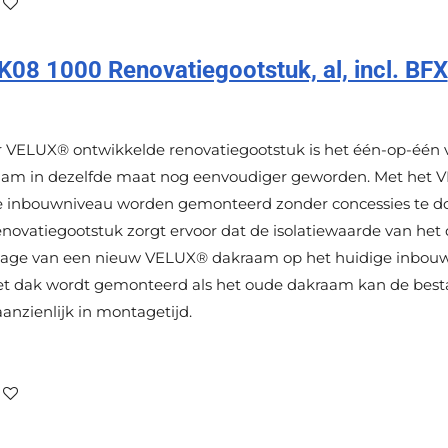
8 1000 Renovatiegootstuk, al, incl. BFX
or VELUX® ontwikkelde renovatiegootstuk is het één-op-één
m in dezelfde maat nog eenvoudiger geworden. Met het V
 inbouwniveau worden gemonteerd zonder concessies te doe
renovatiegootstuk zorgt ervoor dat de isolatiewaarde van he
ntage van een nieuw VELUX® dakraam op het huidige inbou
et dak wordt gemonteerd als het oude dakraam kan de best
 aanzienlijk in montagetijd.