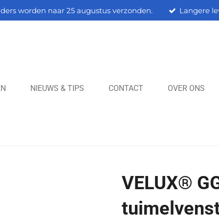
rders worden naar 25 augustus verzonden.
Langere le
EN
NIEUWS & TIPS
CONTACT
OVER ONS
VELUX® GG
tuimelvens