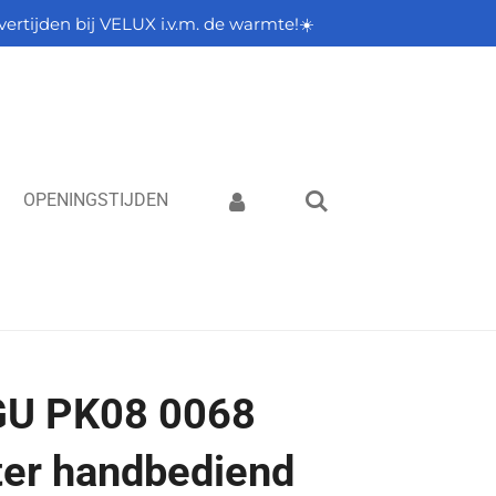
vertijden bij VELUX i.v.m. de warmte!☀️
OPENINGSTIJDEN
U PK08 0068
ter handbediend