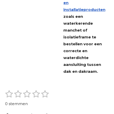
en
installatieproducten
zoals een
waterkerende
manchet of
isolatieframe te
bestellen voor een
correcte en
waterdichte
aansluiting tussen
dak en dakraam.
1
2
3
4
5
S
R
t
s
s
s
s
s
a
e
0 stemmen
m
t
t
t
t
t
t
m
i