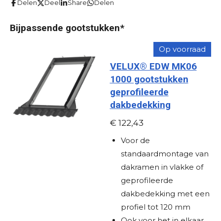
Delen
Deel
Share
Delen
e
e
e
e
e
e
n
n
r
r
r
r
r
g
Bijpassende gootstukken*
r
r
r
r
:
Op voorraad
e
e
e
e
0
VELUX® EDW MK06
s
n
n
n
n
1000 gootstukken
t
geprofileerde
e
dakbedekking
r
r
€ 122,43
e
Voor de
n
standaardmontage van
dakramen in vlakke of
geprofileerde
dakbedekking met een
profiel tot 120 mm
Ook voor het in elkaar