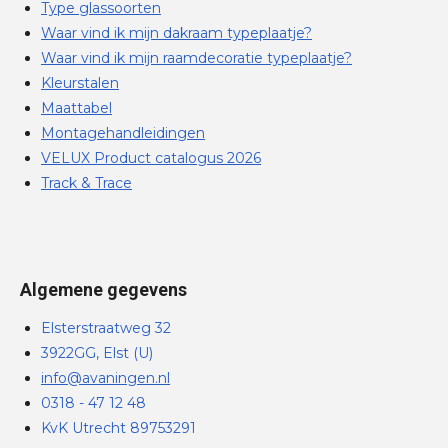
Type glassoorten
Waar vind ik mijn dakraam typeplaatje?
Waar vind ik mijn raamdecoratie typeplaatje?
Kleurstalen
Maattabel
Montagehandleidingen
VELUX Product catalogus 2026
Track & Trace
Algemene gegevens
Elsterstraatweg 32
3922GG, Elst (U)
info@avaningen.nl
0318 - 47 12 48
KvK Utrecht 89753291