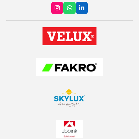
I
W
L
n
h
i
s
a
n
t
t
k
a
s
e
g
A
d
r
p
I
a
p
n
m