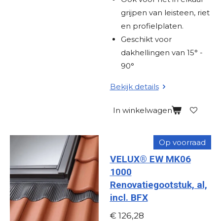
grijpen van leisteen, riet
en profielplaten.
Geschikt voor
dakhellingen van 15° -
90°
Bekijk details
In winkelwagen
Op voorraad
VELUX® EW MK06
1000
Renovatiegootstuk, al,
incl. BFX
€ 126,28