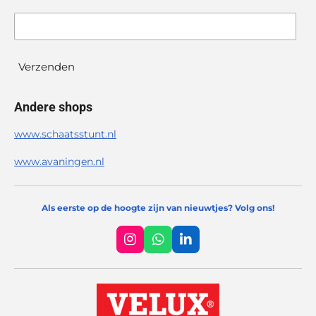
Verzenden
Andere shops
www.schaatsstunt.nl
www.avaningen.nl
Als eerste op de hoogte zijn van nieuwtjes? Volg ons!
I
W
L
n
h
i
s
a
n
t
t
k
a
s
e
g
A
d