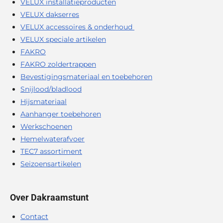
VELUX installatieproducten
VELUX dakserres
VELUX accessoires & onderhoud
VELUX speciale artikelen
FAKRO
FAKRO zoldertrappen
Bevestigingsmateriaal en toebehoren
Snijlood/bladlood
Hijsmateriaal
Aanhanger toebehoren
Werkschoenen
Hemelwaterafvoer
TEC7 assortiment
Seizoensartikelen
Over Dakraamstunt
Contact