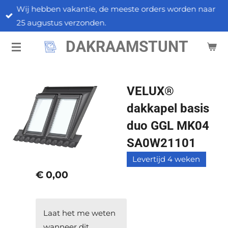
Wij hebben vakantie, de meeste orders worden naar
Ga
25 augustus verzonden.
direct
naar
DAKRAAMSTUNT
de
hoofdinhoud
VELUX®
dakkapel basis
duo GGL MK04
SA0W21101
Levertijd 4 weken
€ 0,00
Laat het me weten
wanneer dit