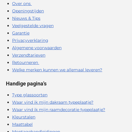
Over ons
Openingstijden
Nieuws & Tips
Veelgestelde vragen
Garantie
Privacyverklaring
Algemene voorwaarden
Verzendtarieven
Retourneren
Welke merken kunnen we allemaal leveren?
Handige pagina's
Type glassoorten
Waar vind ik mijn dakraam typeplaatje?
Waar vind ik mijn raamdecoratie typeplaatje?
Kleurstalen
Maattabel
Montagehandleidingen