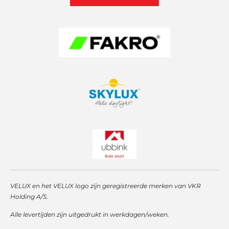
r
p
I
a
p
n
m
VELUX en het VELUX logo zijn geregistreerde merken van VKR
Holding A/S.
Alle levertijden zijn uitgedrukt in werkdagen/weken.