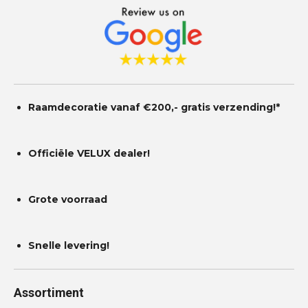
t
e
r
r
e
n
Raamdecoratie vanaf €200,- gratis
verzending!*
Officiële VELUX dealer!
Grote voorraad
Snelle levering!
Assortiment