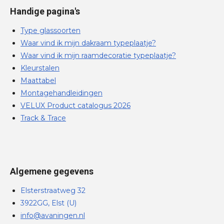
Handige pagina's
Type glassoorten
Waar vind ik mijn dakraam typeplaatje?
Waar vind ik mijn raamdecoratie typeplaatje?
Kleurstalen
Maattabel
Montagehandleidingen
VELUX Product catalogus 2026
Track & Trace
Algemene gegevens
Elsterstraatweg 32
3922GG, Elst (U)
info@avaningen.nl