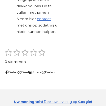
dakkapel basis in te
vullen met ramen!
Neem hier
contact
met ons op zodat wij u
hierin kunnen helpen.
1
2
3
4
5
S
R
t
s
s
s
s
s
a
e
0 stemmen
m
t
t
t
t
t
t
m
i
Delen
Deel
Share
Delen
e
e
e
e
e
e
n
n
r
r
r
r
r
g
r
r
r
r
:
e
e
e
e
0
Uw mening telt!
Deel uw ervaring op
Google!
s
n
n
n
n