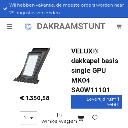
Wij hebben vakantie, de meeste orders worden naar
Ga
25 augustus verzonden.
direct
naar
DAKRAAMSTUNT
de
hoofdinhoud
VELUX®
dakkapel basis
single GPU
MK04
SA0W11101
€ 1.350,58
Levertijd ruim 1
week
In
winkelwagen