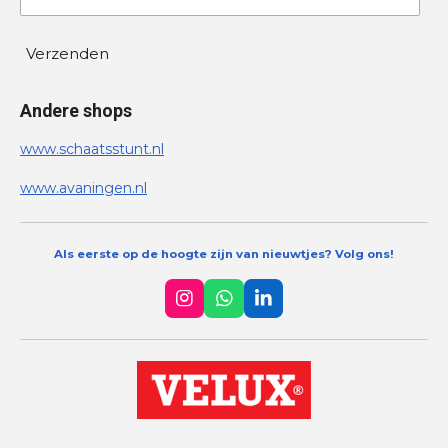
Verzenden
Andere shops
www.schaatsstunt.nl
www.avaningen.nl
Als eerste op de hoogte zijn van nieuwtjes? Volg ons!
I
W
L
n
h
i
s
a
n
t
t
k
a
s
e
g
A
d
r
p
I
a
p
n