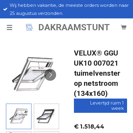
Wij hebben vakantie, de meeste orders worden naar
Ga
25 augustus verzonden.
direct
naar
DAKRAAMSTUNT
de
hoofdinhoud
VELUX® GGU
UK10 007021
tuimelvenster
op netstroom
(134x160)
Levertijd ruim 1
week
€ 1.518,44