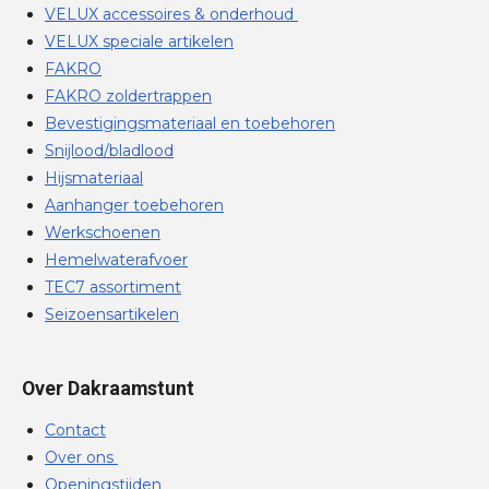
VELUX accessoires & onderhoud
VELUX speciale artikelen
FAKRO
FAKRO zoldertrappen
Bevestigingsmateriaal en toebehoren
Snijlood/bladlood
Hijsmateriaal
Aanhanger toebehoren
Werkschoenen
Hemelwaterafvoer
TEC7 assortiment
Seizoensartikelen
Over Dakraamstunt
Contact
Over ons
Openingstijden