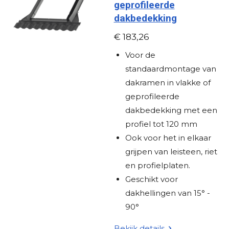
geprofileerde
e
dakbedekking
r
r
€ 183,26
e
Voor de
n
standaardmontage van
dakramen in vlakke of
geprofileerde
dakbedekking met een
profiel tot 120 mm
Ook voor het in elkaar
grijpen van leisteen, riet
en profielplaten.
Geschikt voor
dakhellingen van 15° -
90°
Bekijk details