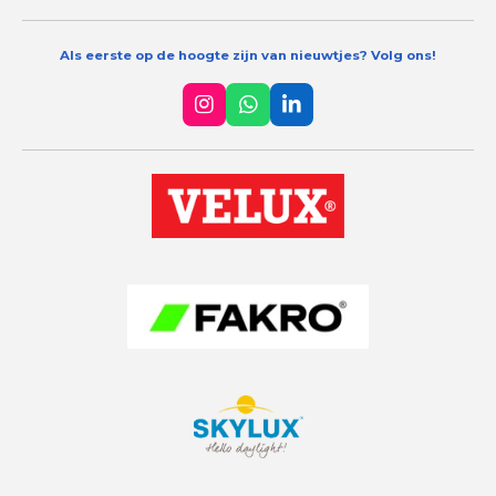
Als eerste op de hoogte zijn van nieuwtjes? Volg ons!
I
W
L
n
h
i
s
a
n
t
t
k
a
s
e
g
A
d
r
p
I
a
p
n
m