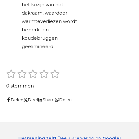
het kozijn van het
dakraam, waardoor
warmteverliezen wordt
beperkt en
koudebruggen
geëlimineerd.
1
2
3
4
5
S
R
t
s
s
s
s
s
a
e
0 stemmen
m
t
t
t
t
t
t
m
i
Delen
Deel
Share
Delen
e
e
e
e
e
e
n
n
r
r
r
r
r
g
r
r
r
r
:
e
e
e
e
0
Uw mening telt!
Deel uw ervaring op
Google!