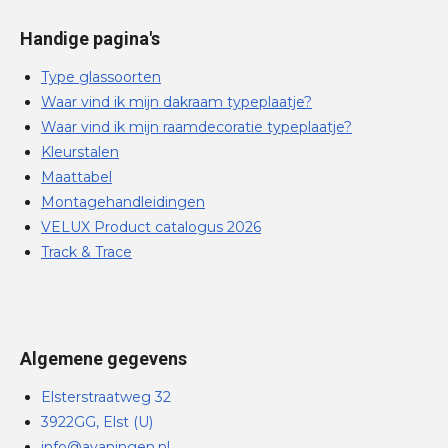
Handige pagina's
Type glassoorten
Waar vind ik mijn dakraam typeplaatje?
Waar vind ik mijn raamdecoratie typeplaatje?
Kleurstalen
Maattabel
Montagehandleidingen
VELUX Product catalogus 2026
Track & Trace
Algemene gegevens
Elsterstraatweg 32
3922GG, Elst (U)
info@avaningen.nl