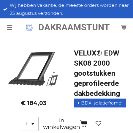
Wij hebben vakantie, de meeste orders worden naar
Ga
25 augustus verzonden.
direct
naar
DAKRAAMSTUNT
de
hoofdinhoud
VELUX® EDW
SK08 2000
gootstukken
geprofileerde
dakbedekking
€ 184,03
+ BDX isolatieframe!
In
winkelwagen