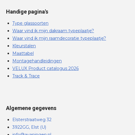
Handige pagina's
Type glassoorten
Waar vind ik mijn dakraam typeplaatje?
Waar vind ik mijn raamdecoratie typeplaatje?
Kleurstalen
Maattabel
Montagehandleidingen
VELUX Product catalogus 2026
Track & Trace
Algemene gegevens
Elsterstraatweg 32
3922GG, Elst (U)
info@avaningen.nl