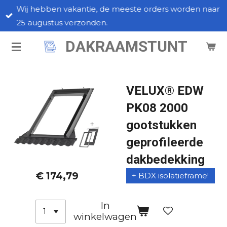
Wij hebben vakantie, de meeste orders worden naar
Ga
25 augustus verzonden.
direct
naar
DAKRAAMSTUNT
de
hoofdinhoud
VELUX® EDW
PK08 2000
gootstukken
geprofileerde
dakbedekking
€ 174,79
+ BDX isolatieframe!
In
winkelwagen