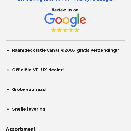
s
n
n
n
n
t
e
r
r
e
n
Raamdecoratie vanaf €200,- gratis
verzending!*
Officiële VELUX dealer!
Grote voorraad
Snelle levering!
Assortiment