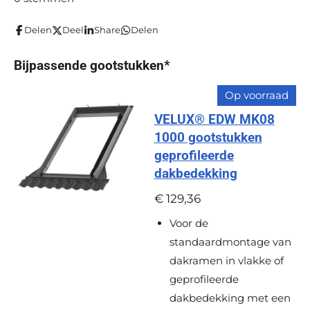
m
t
t
t
t
t
t
m
i
Delen
Deel
Share
Delen
e
e
e
e
e
e
n
n
r
r
r
r
r
g
Bijpassende gootstukken*
r
r
r
r
:
Op voorraad
e
e
e
e
0
VELUX® EDW MK08
s
n
n
n
n
1000 gootstukken
t
geprofileerde
e
dakbedekking
r
r
€ 129,36
e
Voor de
n
standaardmontage van
dakramen in vlakke of
geprofileerde
dakbedekking met een