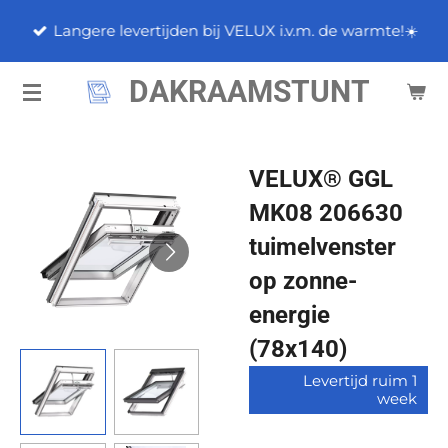
Ga
Langere levertijden bij VELUX i.v.m. de warmte!☀️
direct
naar
DAKRAAMSTUNT
de
hoofdinhoud
VELUX® GGL
MK08 206630
tuimelvenster
op zonne-
energie
(78x140)
Levertijd ruim 1
week