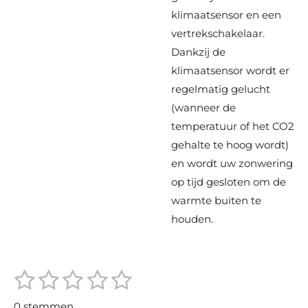
klimaatsensor en een
vertrekschakelaar.
Dankzij de
klimaatsensor wordt er
regelmatig gelucht
(wanneer de
temperatuur of het CO2
gehalte te hoog wordt)
en wordt uw zonwering
op tijd gesloten om de
warmte buiten te
houden.
1
2
3
4
5
S
R
t
s
s
s
s
s
a
e
0 stemmen