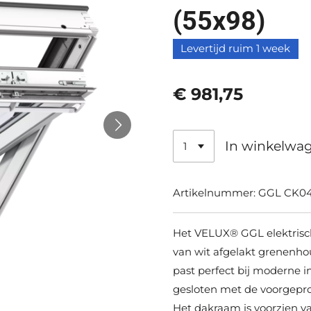
(55x98)
Levertijd ruim 1 week
€ 981,75
In winkelwa
Artikelnummer:
GGL CK04
Het VELUX® GGL elektrisc
van wit afgelakt grenenho
past perfect bij moderne 
gesloten met de voorgep
Het dakraam is voorzien va