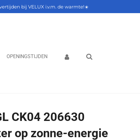
vertijden bij VELUX i.v.m. de warmte!☀️
OPENINGSTIJDEN
L CK04 206630
ter op zonne-energie