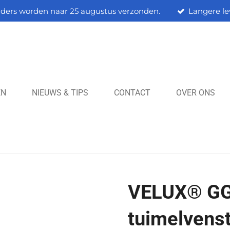
rders worden naar 25 augustus verzonden.
Langere le
EN
NIEUWS & TIPS
CONTACT
OVER ONS
VELUX® GG
tuimelvens