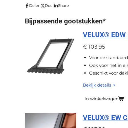
m
i
Delen
Deel
Share
e
e
e
e
e
e
n
n
r
r
r
r
r
g
Bijpassende gootstukken*
r
r
r
r
:
e
e
e
e
VELUX® EDW C
0
s
n
n
n
n
€ 103,95
t
Voor de standaard
e
Ook voor het in elk
r
Geschikt voor dakh
r
e
Bekijk details
n
In winkelwagen
VELUX® EW CK0