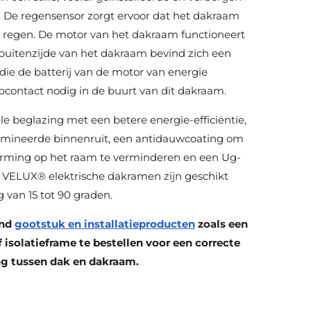
 De regensensor zorgt ervoor dat het dakraam
n regen. De motor van het dakraam functioneert
buitenzijde van het dakraam bevind zich een
die de batterij van de motor van energie
topcontact nodig in de buurt van dit dakraam.
le beglazing met een betere energie-efficiëntie,
lamineerde binnenruit, een antidauwcoating om
rming op het raam te verminderen en een Ug-
 VELUX® elektrische dakramen zijn geschikt
 van 15 tot 90 graden.
end
gootstuk en installatieproducten
zoals een
isolatieframe te bestellen voor een correcte
ng tussen dak en dakraam.