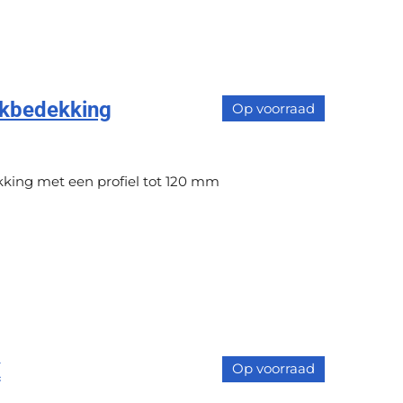
kbedekking
Op voorraad
king met een profiel tot 120 mm
X
Op voorraad