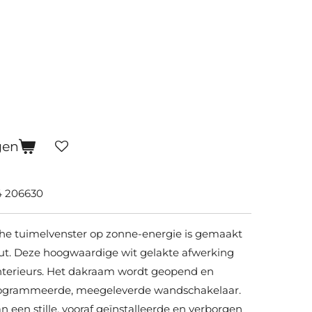
gen
 206630
he tuimelvenster op zonne-energie is gemaakt
ut. Deze hoogwaardige wit gelakte afwerking
interieurs. Het dakraam wordt geopend en
rogrammeerde, meegeleverde wandschakelaar.
n een stille, vooraf geïnstalleerde en verborgen