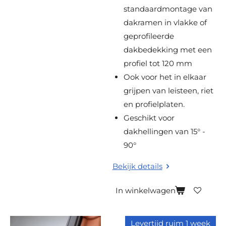
n
standaardmontage van
dakramen in vlakke of
geprofileerde
dakbedekking met een
profiel tot 120 mm
Ook voor het in elkaar
grijpen van leisteen, riet
en profielplaten.
Geschikt voor
dakhellingen van 15° -
90°
Bekijk details
In winkelwagen
Levertijd ruim 1 week