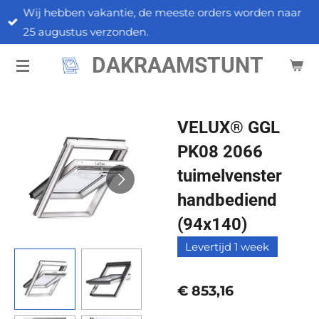
Wij hebben vakantie, de meeste orders worden naar
Ga
25 augustus verzonden.
direct
naar
DAKRAAMSTUNT
de
hoofdinhoud
VELUX® GGL
PK08 2066
tuimelvenster
handbediend
(94x140)
Levertijd 1 week
€ 853,16