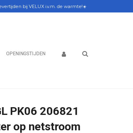
vertijden bij VELUX i.v.m. de warmte!☀️
OPENINGSTIJDEN
L PK06 206821
er op netstroom