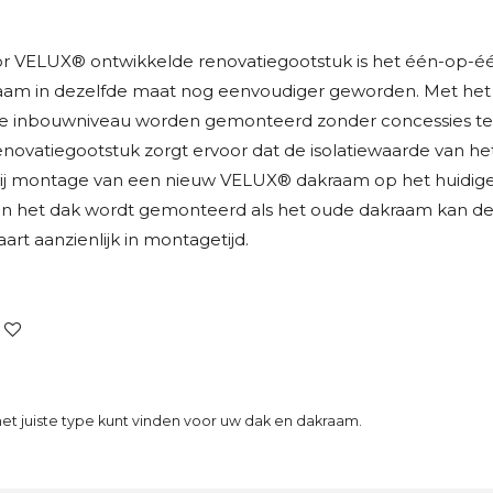
or VELUX® ontwikkelde renovatiegootstuk is het één-op-
am in dezelfde maat nog eenvoudiger geworden. Met het
 inbouwniveau worden gemonteerd zonder concessies te d
 renovatiegootstuk zorgt ervoor dat de isolatiewaarde van h
bij montage van een nieuw VELUX® dakraam op het huidig
in het dak wordt gemonteerd als het oude dakraam kan de
aart aanzienlijk in montagetijd.
het juiste type kunt vinden voor uw dak en dakraam.