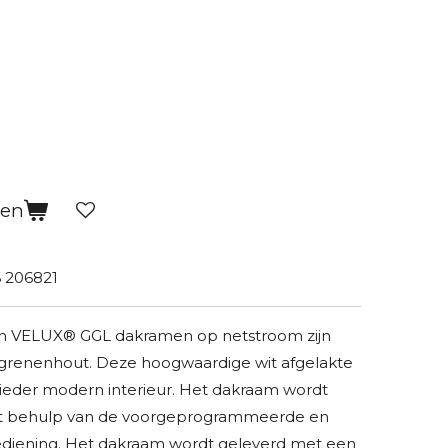
gen
 206821
en VELUX® GGL dakramen op netstroom zijn
 grenenhout. Deze hoogwaardige wit afgelakte
j ieder modern interieur. Het dakraam wordt
t behulp van de voorgeprogrammeerde en
iening. Het dakraam wordt geleverd met een