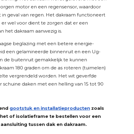
rborgen motor en een regensensor, waardoor
t in geval van regen. Het dakraam functioneert
er wel voor dient te zorgen dat er een
an het dakraam aanwezig is.
laagse beglazing met een betere energie-
gheid een gelamineerde binnenruit en een Ug-
 de buitenruit gemakkelijk te kunnen
raam 180 graden om de as roteren (tuimelen)
elte vergrendeld worden. Het wit geverfde
or schuine daken met een helling van 15 tot 90
send
gootstuk en installatieproducten
zoals
t of isolatieframe te bestellen voor een
 aansluiting tussen dak en dakraam.