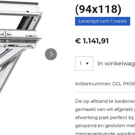
(94x118)
Levertijd ruim 1 week
€ 1.141,91
In winkelwa
Artikelnummer:
GGL PK06
De op afstand te bedien
gemaakt van wit afgelakt
afwerking past perfect bi
geopend en gesloten me
meegegeleverde wandbed