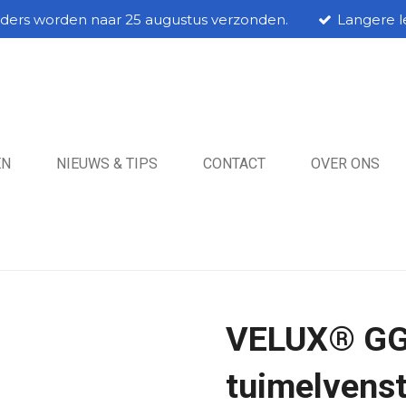
rders worden naar 25 augustus verzonden.
Langere le
EN
NIEUWS & TIPS
CONTACT
OVER ONS
VELUX® GG
tuimelvenst