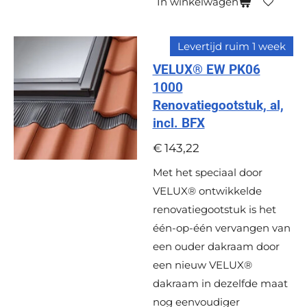
In winkelwagen
Levertijd ruim 1 week
VELUX® EW PK06
1000
Renovatiegootstuk, al,
incl. BFX
€ 143,22
Met het speciaal door
VELUX® ontwikkelde
renovatiegootstuk is het
één-op-één vervangen van
een ouder dakraam door
een nieuw VELUX®
dakraam in dezelfde maat
nog eenvoudiger