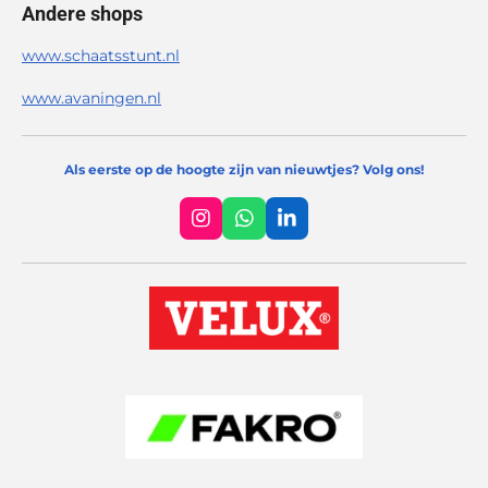
Andere shops
www.schaatsstunt.nl
www.avaningen.nl
Als eerste op de hoogte zijn van nieuwtjes? Volg ons!
I
W
L
n
h
i
s
a
n
t
t
k
a
s
e
g
A
d
r
p
I
a
p
n
m