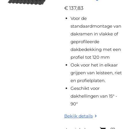
r
€ 137,83
e
Voor de
n
standaardmontage van
dakramen in vlakke of
geprofileerde
dakbedekking met een
profiel tot 120 mm
Ook voor het in elkaar
grijpen van leisteen, riet
en profielplaten.
Geschikt voor
dakhellingen van 15° -
90°
Bekijk details