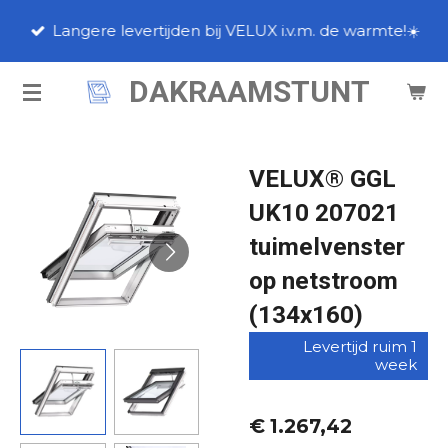
Ga
Langere levertijden bij VELUX i.v.m. de warmte!☀️
direct
naar
DAKRAAMSTUNT
de
hoofdinhoud
VELUX® GGL
UK10 207021
tuimelvenster
op netstroom
(134x160)
Levertijd ruim 1
week
€ 1.267,42