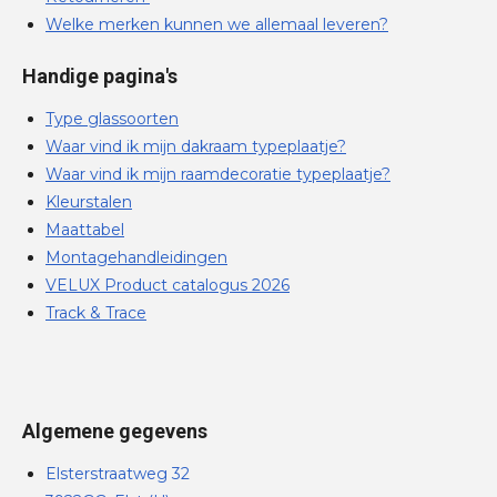
Welke merken kunnen we allemaal leveren?
Handige pagina's
Type glassoorten
Waar vind ik mijn dakraam typeplaatje?
Waar vind ik mijn raamdecoratie typeplaatje?
Kleurstalen
Maattabel
Montagehandleidingen
VELUX Product catalogus 2026
Track & Trace
Algemene gegevens
Elsterstraatweg 32