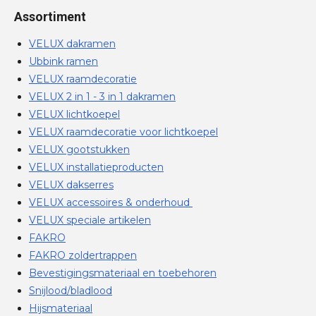
Assortiment
VELUX dakramen
Ubbink ramen
VELUX raamdecoratie
VELUX 2 in 1 - 3 in 1 dakramen
VELUX lichtkoepel
VELUX raamdecoratie voor lichtkoepel
VELUX gootstukken
VELUX installatieproducten
VELUX dakserres
VELUX accessoires & onderhoud
VELUX speciale artikelen
FAKRO
FAKRO zoldertrappen
Bevestigingsmateriaal en toebehoren
Snijlood/bladlood
Hijsmateriaal