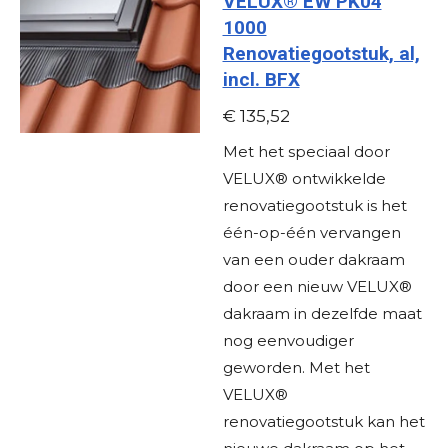
VELUX® EW PK04
1000
Renovatiegootstuk, al,
incl. BFX
€ 135,52
Met het speciaal door
VELUX® ontwikkelde
renovatiegootstuk is het
één-op-één vervangen
van een ouder dakraam
door een nieuw VELUX®
dakraam in dezelfde maat
nog eenvoudiger
geworden. Met het
VELUX®
renovatiegootstuk kan het