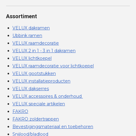
Assortiment
VELUX dakramen
Ubbink ramen
VELUX raamdecoratie
VELUX 2 in 1 - 3 in 1 dakramen
VELUX lichtkoepel
VELUX raamdecoratie voor lichtkoepel
VELUX gootstukken
VELUX installatieproducten
VELUX dakserres
VELUX accessoires & onderhoud
VELUX speciale artikelen
FAKRO
FAKRO zoldertrappen
Bevestigingsmateriaal en toebehoren
Snijlood/bladlood