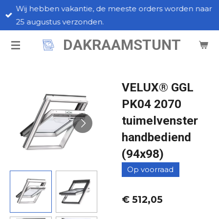
Wij hebben vakantie, de meeste orders worden naar
Ga
25 augustus verzonden.
direct
naar
DAKRAAMSTUNT
de
hoofdinhoud
VELUX® GGL
PK04 2070
tuimelvenster
handbediend
(94x98)
Op voorraad
€ 512,05