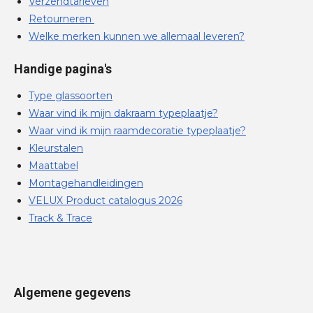
Verzendtarieven
Retourneren
Welke merken kunnen we allemaal leveren?
Handige pagina's
Type glassoorten
Waar vind ik mijn dakraam typeplaatje?
Waar vind ik mijn raamdecoratie typeplaatje?
Kleurstalen
Maattabel
Montagehandleidingen
VELUX Product catalogus 2026
Track & Trace
Algemene gegevens