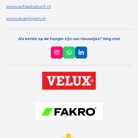
www.schaatsstunt.nl
www.avaningen.nl
Als eerste op de hoogte zijn van nieuwtjes? Volg ons!
I
W
L
n
h
i
s
a
n
t
t
k
a
s
e
g
A
d
r
p
I
a
p
n
m