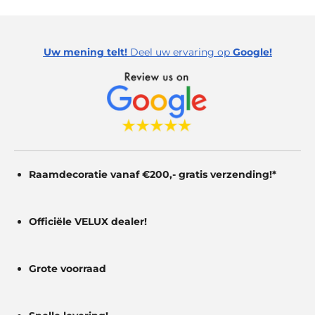
l
r
r
r
r
:
l
e
e
e
e
0
s
Uw mening telt!
Deel uw ervaring op
Google!
s
n
n
n
n
c
t
r
e
e
r
e
n
r
e
n
Raamdecoratie vanaf €200,- gratis
verzending!*
Officiële VELUX dealer!
Grote voorraad