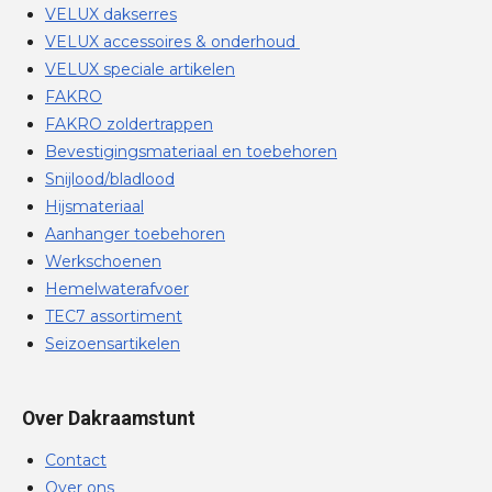
VELUX dakserres
VELUX accessoires & onderhoud
VELUX speciale artikelen
FAKRO
FAKRO zoldertrappen
Bevestigingsmateriaal en toebehoren
Snijlood/bladlood
Hijsmateriaal
Aanhanger toebehoren
Werkschoenen
Hemelwaterafvoer
TEC7 assortiment
Seizoensartikelen
Over Dakraamstunt
Contact
Over ons