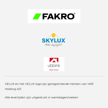
a
p
n
m
VELUX en het VELUX logo zijn geregistreerde merken van VKR
Holding A/S.
Alle levertijden zijn uitgedrukt in werkdagen/weken.