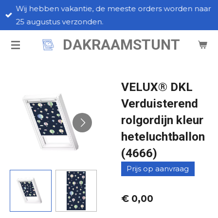
Wij hebben vakantie, de meeste orders worden naar
Ga
25 augustus verzonden.
direct
naar
DAKRAAMSTUNT
de
hoofdinhoud
VELUX® DKL
Verduisterend
rolgordijn kleur
heteluchtballon
(4666)
Prijs op aanvraag
€ 0,00