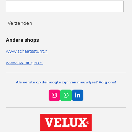
Verzenden
Andere shops
www.schaatsstunt.nl
www.avaningen.nl
Als eerste op de hoogte zijn van nieuwtjes? Volg ons!
I
W
L
n
h
i
s
a
n
t
t
k
a
s
e
g
A
d
r
p
I