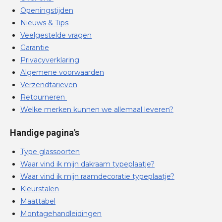
Openingstijden
Nieuws & Tips
Veelgestelde vragen
Garantie
Privacyverklaring
Algemene voorwaarden
Verzendtarieven
Retourneren
Welke merken kunnen we allemaal leveren?
Handige pagina's
Type glassoorten
Waar vind ik mijn dakraam typeplaatje?
Waar vind ik mijn raamdecoratie typeplaatje?
Kleurstalen
Maattabel
Montagehandleidingen