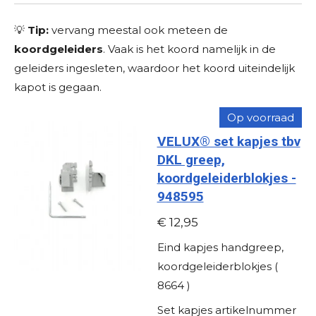
r
r
r
r
r
g
r
r
r
r
:
💡
Tip:
vervang meestal ook meteen de
e
e
e
e
0
koordgeleiders
. Vaak is het koord namelijk in de
s
n
n
n
n
geleiders ingesleten, waardoor het koord uiteindelijk
t
kapot is gegaan.
e
Op voorraad
r
VELUX® set kapjes tbv
r
DKL greep,
e
koordgeleiderblokjes -
n
948595
€ 12,95
Eind kapjes handgreep,
koordgeleiderblokjes (
8664 )
Set kapjes artikelnummer