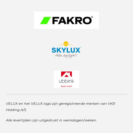
a
p
n
m
VELUX en het VELUX logo zijn geregistreerde merken van VKR
Holding A/S.
Alle levertijden zijn uitgedrukt in werkdagen/weken.