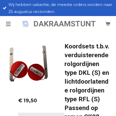
Wij hebben vakantie, de meeste orders worden naar
Ga
25 augustus verzonden.
direct
naar
DAKRAAMSTUNT
de
hoofdinhoud
Koordsets t.b.v.
verduisterende
rolgordijnen
type DKL (S) en
lichtdoorlatend
e rolgordijnen
type RFL (S)
€ 19,50
Passend op