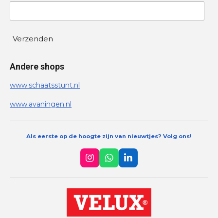
Verzenden
Andere shops
www.schaatsstunt.nl
www.avaningen.nl
Als eerste op de hoogte zijn van nieuwtjes? Volg ons!
I
W
L
n
h
i
s
a
n
t
t
k
a
s
e
g
A
d
r
p
I