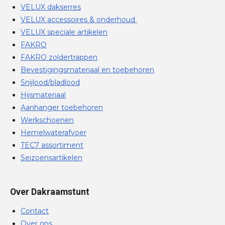
VELUX dakserres
VELUX accessoires & onderhoud
VELUX speciale artikelen
FAKRO
FAKRO zoldertrappen
Bevestigingsmateriaal en toebehoren
Snijlood/bladlood
Hijsmateriaal
Aanhanger toebehoren
Werkschoenen
Hemelwaterafvoer
TEC7 assortiment
Seizoensartikelen
Over Dakraamstunt
Contact
Over ons