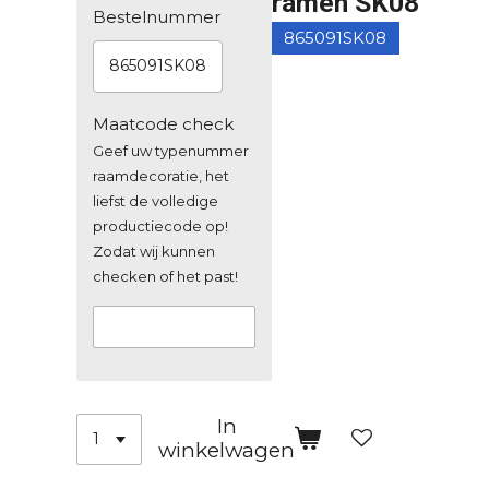
ramen SK08
Bestelnummer
865091SK08
865091SK08
Maatcode check
Geef uw typenummer
raamdecoratie, het
liefst de volledige
productiecode op!
Zodat wij kunnen
checken of het past!
In
winkelwagen