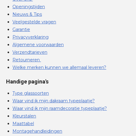
Openingstijden
Nieuws & Tips
Veelgestelde vragen
Garantie
Privacyverklaring
Algemene voorwaarden
Verzendtarieven
Retourneren
Welke merken kunnen we allemaal leveren?
Handige pagina's
Type glassoorten
Waar vind ik mijn dakraam typeplaatje?
Waar vind ik mijn raamdecoratie typeplaatje?
Kleurstalen
Maattabel
Montagehandleidingen